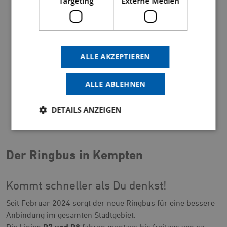
Targeting
Externe Medien
Jetzt externe Medien akzeptieren!
ALLE AKZEPTIEREN
ALLE ABLEHNEN
DETAILS ANZEIGEN
Der Ringbus in Kempten
Kommt schneller als Du denkst!
Seit Februar 2024 sorgt der neue Ringbus für eine bessere
Anbindung im gesamten Stadtgebiet.
Die Linien
R7 und R8
fahren montags bis freitags von ca.