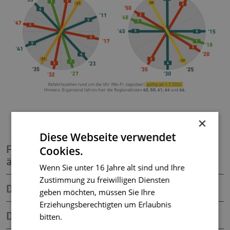
×
Diese Webseite verwendet
Fahrplanwechsel am 14.12.2025 - Was
Cookies.
ändert sich?
Wenn Sie unter 16 Jahre alt sind und Ihre
Zustimmung zu freiwilligen Diensten
Die Änderungen im Überblick
geben möchten, müssen Sie Ihre
Erziehungsberechtigten um Erlaubnis
Die neuen Buslinien 1-11
bitten.