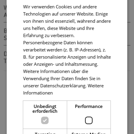
Wir verwenden Cookies und andere
Wichtige Umsteigepunkte im Neuen ÖPNV:
Technologien auf unserer Website. Einige
Aus „ZUM“ wird „Zentrum“
von ihnen sind essenziell, während andere
uns helfen, diese Website und Ihre
Busverkehr für den Spätbus, Samstag,
Erfahrung zu verbessern.
Sonntag und Feiertage (Linien 100-600)
Personenbezogene Daten können
verarbeitet werden (z. B. IP-Adressen), z.
Die Vorteile des Neuen ÖPNV -
B. für personalisierte Anzeigen und Inhalte
Taktverdichtungen und vieles mehr
oder Anzeigen- und Inhaltsmessung.
Weitere Informationen über die
Verwendung Ihrer Daten finden Sie in
unserer Datenschutzerklärung.
Weitere
Informationen
Unbedingt
Performance
erforderlich