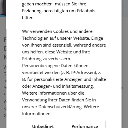
geben möchten, müssen Sie Ihre
Erziehungsberechtigten um Erlaubnis
bitten.
Wir verwenden Cookies und andere
Technologien auf unserer Website. Einige
Flexibel Bus fahren – Unsere
von ihnen sind essenziell, während andere
Gelegenheitstickets für Groß und
uns helfen, diese Website und Ihre
Klein
Erfahrung zu verbessern.
Personenbezogene Daten können
Werfen Sie einen Blick auf unsere flexiblen mona
verarbeitet werden (z. B. IP-Adressen), z.
Gelegenheitstickets für Ihre Busfahrt! Ab sofort können Sie
B. für personalisierte Anzeigen und Inhalte
hier Ihr digitales mona Einzel-, Tages-, Wochen- und
oder Anzeigen- und Inhaltsmessung.
Monatsticket erwerben – zunächst für den Bereich Kempten
Weitere Informationen über die
/ nördliches Oberallgäu sowie für ausgewählte
Verwendung Ihrer Daten finden Sie in
Verbindungen im südlichen Oberallgäu. Ihren Fahrschein
unserer Datenschutzerklärung.
Weitere
können Sie in ausgedruckter Form zur Fahrt mitbringen
Informationen
oder in digitaler Form in Ihre mona App laden.
Unbedingt
Performance