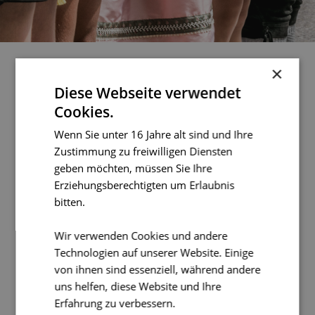
×
Diese Webseite verwendet
Cookies.
Wenn Sie unter 16 Jahre alt sind und Ihre
Zustimmung zu freiwilligen Diensten
geben möchten, müssen Sie Ihre
Vom 8.-16. August 2026 ist
Erziehungsberechtigten um Erlaubnis
bitten.
Allgäuer Festwoche!
Wir verwenden Cookies und andere
Nachfolgend haben wir alles zusammengetragen, was
Technologien auf unserer Website. Einige
Sie für
Ihre An- und Abreise zur Allgäuer Festwoche
von ihnen sind essenziell, während andere
sowie den
Busverkehr während der
uns helfen, diese Website und Ihre
Veranstaltung
wissen müssen. Weitere Informationen
Erfahrung zu verbessern.
zur 75. Allgäuer Festwoche inklusive Programm,