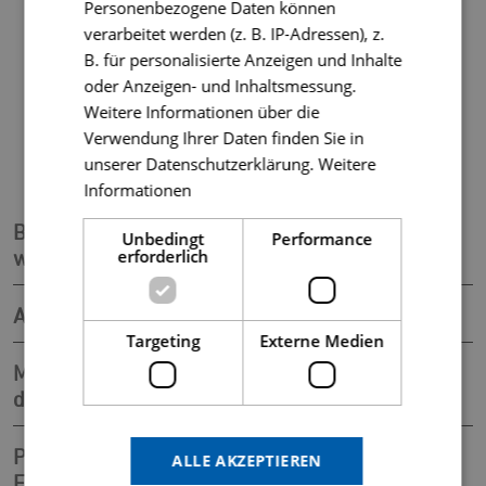
Personenbezogene Daten können
Ausstellerverzeichnis, Lageplan u. v. m. erhalten Sie
verarbeitet werden (z. B. IP-Adressen), z.
unter
www.festwoche.com
B. für personalisierte Anzeigen und Inhalte
oder Anzeigen- und Inhaltsmessung.
Weitere Informationen über die
Verwendung Ihrer Daten finden Sie in
unserer Datenschutzerklärung.
Weitere
Informationen
Bussteigbelegung am Zentrum vor und
Unbedingt
Performance
erforderlich
während der Allgäuer Festwoche
An- und Abreise mit dem ÖPNV
Targeting
Externe Medien
Mit dem Nachtbus bequem und sicher nach
der Festwoche nach Hause
Parkplätze und Pendelbusse zur Allgäuer
ALLE AKZEPTIEREN
Festwoche 2026