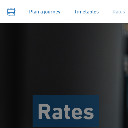
Plan a journey
Timetables
Rates
Rates