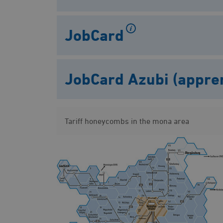
JobCard
JobCard Azubi (appren
Tariff honeycombs in the mona area