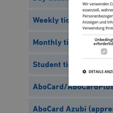
Wir verwenden Co
essenziell, währe
Personenbezogene 
Weekly ticket
Anzeigen und Inh
Verwendung Ihrer
Unbeding
Monthly ticket
erforderlic
Student ticket
DETAILS ANZ
AboCard/AboCardPlu
AboCard Azubi (appren