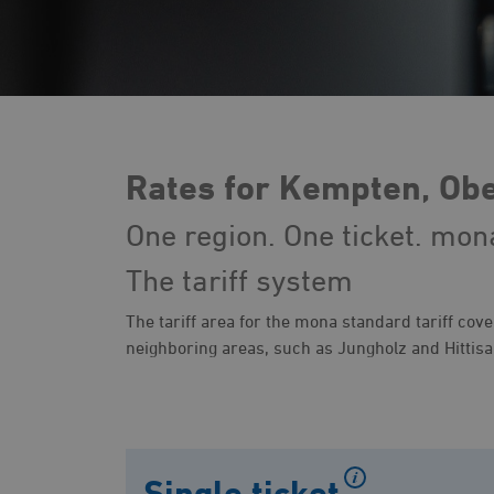
Rates for Kempten, Obe
One region. One ticket. mona
The tariff system
The tariff area for the mona standard tariff cov
neighboring areas, such as Jungholz and Hittisa
Single ticket