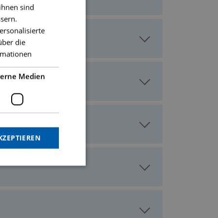
ihnen sind
sern.
ersonalisierte
über die
rmationen
terne Medien
KZEPTIEREN