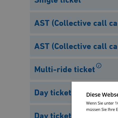
AST (Collective call 
AST (Collective call c
Multi-ride ticket
Day ticket bus
Diese Webse
Wenn Sie unter 16
müssen Sie Ihre E
Day ticket bus & train