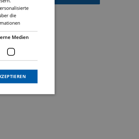
sern.
ersonalisierte
über die
rmationen
terne Medien
KZEPTIEREN