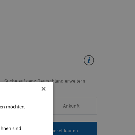
Suche auf ganz Deutschland erweitern
×
Abfahrt
Ankunft
ben möchten,
ihnen sind
Planung starten & Ticket kaufen