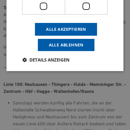
Takt zwischen Zentrum und Hauptbahnhof:
Auch für die Verbidnungen zwischen Zentrum und
Hauptbahnhof ergeben sich Änderungen. Es gibt von Montag
bis Freitag hier weiterhin einen engen Takt von
ALLE AKZEPTIEREN
durchschnittlich 5,5 Minuten.
ALLE ABLEHNEN
Verbindungen zwischen Zentrum und Hauptbahnhof rund
um die Uhr "Takt-Uhr"
DETAILS ANZEIGEN
_____
Linie 100: Neuhausen - Thingers - Halde - Memminger Str. -
Zentrum - Hbf - Hegge - Waltenhofen/Rauns
Samstags werden künftig alle Fahrten, die an der
Haltestelle Schwalbenweg Nord starten (nicht über
Heiligkreuz und Neuhausen) bis zum Zentrum von der
neuen Linie 600 über Äußere Rottach bedient und fallen