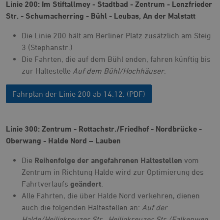
Linie 200: Im Stiftallmey - Stadtbad - Zentrum - Lenzfrieder
Str. - Schumacherring - Bühl - Leubas, An der Malstatt
Die Linie 200 hält am Berliner Platz zusätzlich am Steig
3 (Stephanstr.)
Die Fahrten, die auf dem Bühl enden, fahren künftig bis
zur Haltestelle
Auf dem Bühl/Hochhäuser
.
Fahrplan der Linie 200 ab 14.12. (PDF)
Linie 300: Zentrum - Rottachstr./Friedhof - Nordbrücke -
Oberwang - Halde Nord – Lauben
Die
Reihenfolge der angefahrenen Haltestellen
vom
Zentrum in Richtung Halde wird zur Optimierung des
Fahrtverlaufs
geändert
.
Alle Fahrten, die über Halde Nord verkehren, dienen
auch die folgenden Haltestellen an:
Auf der
Halde/Heiligkreuzer Str.,
Heiligkreuzer Str./Falkenweg,