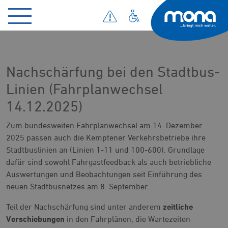
Nachschärfung bei den Stadtbus-
Linien (Fahrplanwechsel
14.12.2025)
Zum bundesweiten Fahrplanwechsel am 14. Dezember
2025 passen auch die Kemptener Verkehrsbetriebe ihre
Stadtbuslinien an (Linien 1-11 und 100-600). Grundlage
dafür sind sowohl Fahrgastfeedback als auch betriebliche
Auswertungen und Beobachtungen seit Einführung des
neuen Stadtbusnetzes am 8. September.
Teil der Nachschärfung sind unter anderem
zeitliche
Verschiebungen
in den Fahrplänen, die Wartezeiten