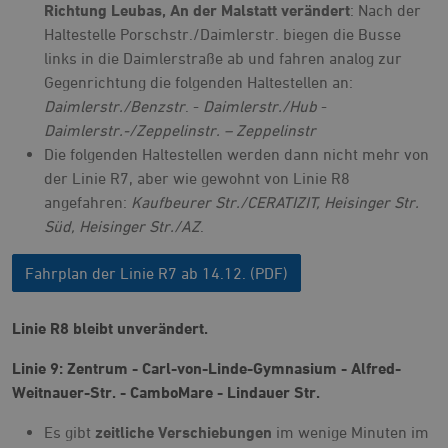
Richtung Leubas, An der Malstatt verändert
: Nach der
Haltestelle Porschstr./Daimlerstr. biegen die Busse
links in die Daimlerstraße ab und fahren analog zur
Gegenrichtung die folgenden Haltestellen an:
Daimlerstr./Benzstr
. -
Daimlerstr./Hub
-
Daimlerstr.-/Zeppelinstr. – Zeppelinstr
Die folgenden Haltestellen werden dann nicht mehr von
der Linie R7, aber wie gewohnt von Linie R8
angefahren:
Kaufbeurer Str./CERATIZIT, Heisinger Str.
Süd, Heisinger Str./AZ
.
Fahrplan der Linie R7 ab 14.12. (PDF)
Linie R8 bleibt unverändert.
Linie 9:
Zentrum - Carl-von-Linde-Gymnasium - Alfred-
Weitnauer-Str. - CamboMare - Lindauer Str.
Es gibt
zeitliche Verschiebungen
im wenige Minuten im