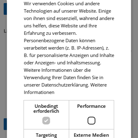
Wir verwenden Cookies und andere
Fahrplan der Linie 10 ab 14.12. (PDF)
Technologien auf unserer Website. Einige
von ihnen sind essenziell, während andere
uns helfen, diese Website und Ihre
Linie 11: Ludwigshöhe Ost - Engelhalde - Zentrum
Erfahrung zu verbessern.
Personenbezogene Daten können
Linie 11 übernimmt den Verlauf der
bisherigen Linie 6
verarbeitet werden (z. B. IP-Adressen), z.
zwischen Zentrum und Ludwigshöhe als eigenständige
B. für personalisierte Anzeigen und Inhalte
Linie. Die Aufteilung gilt der übersichtlicheren
oder Anzeigen- und Inhaltsmessung.
Fahrplangestaltung.
Weitere Informationen über die
Die Fahrtzeiten bleiben analog zur bisherigen Linie 6
Verwendung Ihrer Daten finden Sie in
bestehen und ein Umstieg am Zentrum auf die Linie 6
unserer Datenschutzerklärung.
Weitere
zum Klinikum ist weiterhin möglich.
Informationen
Der Fahrweg verläuft künftig
stadtauswärts über die
Kotterner Straße
, stadteinwärts wie bisher über die
Unbedingt
Performance
Keselstraße.
erforderlich
Fahrplan der Linie 11 ab 14.12. (PDF)
Targeting
Externe Medien